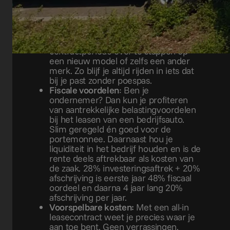
Flexibiliteit
: Met een lease pick-up heb
je alle vrijheid om na de
contractperiode over te stappen op
een nieuw model of zelfs een ander
merk. Zo blijf je altijd rijden in iets dat
bij je past zonder poespas.
Fiscale voordelen
: Ben je
ondernemer? Dan kun je profiteren
van aantrekkelijke belastingvoordelen
bij het leasen van een bedrijfsauto.
Slim geregeld én goed voor de
portemonnee. Daarnaast hou je
liquiditeit in het bedrijf houden en is de
rente deels aftrekbaar als kosten van
de zaak. 28% investeringsaftrek + 20%
afschrijving is eerste jaar 48% fiscaal
oordeel en daarna 4 jaar lang 20%
afschrijving per jaar.
Voorspelbare kosten:
Met een all-in
leasecontract weet je precies waar je
aan toe bent. Geen verrassingen,