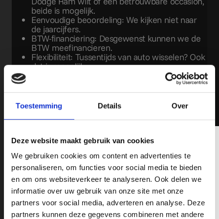
Dodge Ram wilt of een betrouwbare occasion,
beide is mogelijk.
Eenvoudige beoordeling: We kijken niet naar
de jaarcijfers.
BTW-financiering: Desgewenst kunnen we de
BTW meefinancieren.
Flexibiliteit: Tussentijds van auto wisselen? Ook
dat is mogelijk.
Fiscale voordelen: Profiteer van
investeringsaftrek tot 28% en de pick-up staat
op de balans voor afschrijving.
Overnemen van je huidige lease: We kunnen je
Toestemming
Details
Over
huidige lease overnemen, vraag hiervoor het
inlossaldo op.
Schrijf je hier in op onze Nieuwsbrief!
Deze website maakt gebruik van cookies
We gebruiken cookies om content en advertenties te
Wil jij op de hoogte blijven op o.a het gebied van Pick-Ups,
personaliseren, om functies voor social media te bieden
nieuwe modellen, fiscale tips en leuke acties? schrijf je in op
en om ons websiteverkeer te analyseren. Ook delen we
onze nieuwsbrief en mis nooit de recente ontwikkelingen op het
informatie over uw gebruik van onze site met onze
gebied van RAM, Chevrolet en GMC Pick-Up Trucks.
partners voor social media, adverteren en analyse. Deze
partners kunnen deze gegevens combineren met andere