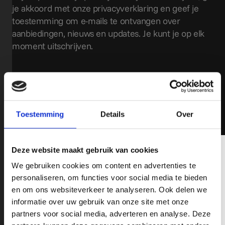
je akkoord met onze privacyverklaring en geef je
toestemming om e-mails te ontvangen over
aanbiedingen, nieuws en updates. Je kunt je op elk
moment uitschrijven.
Lees meer
Toestemming
Details
Over
Schrijf je hier in op onze Nieuwsbrief!
Deze website maakt gebruik van cookies
We gebruiken cookies om content en advertenties te
Wil jij op de hoogte blijven op o.a het gebied van Pick-Ups,
personaliseren, om functies voor social media te bieden
nieuwe modellen, fiscale tips en leuke acties? schrijf je in op
en om ons websiteverkeer te analyseren. Ook delen we
onze nieuwsbrief en mis nooit de recente ontwikkelingen op het
informatie over uw gebruik van onze site met onze
gebied van RAM, Chevrolet en GMC Pick-Up Trucks.
partners voor social media, adverteren en analyse. Deze