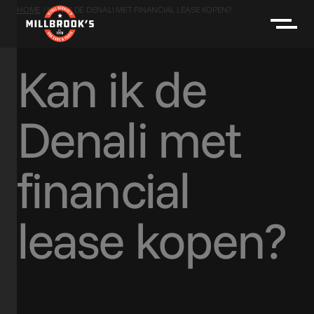
HOME
/
KAN IK DE DENALI MET FINANCIAL LEASE KOPEN?
Kan ik de
Denali met
financial
lease kopen?