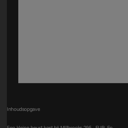
Inhoudsopgave
Een kleine beurt kost bij Millbrooks 295,- EUR. En