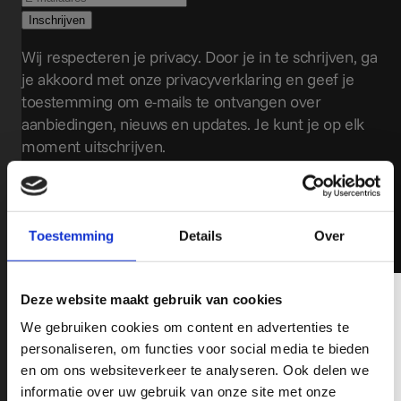
Wij respecteren je privacy. Door je in te schrijven, ga
je akkoord met onze privacyverklaring en geef je
toestemming om e-mails te ontvangen over
aanbiedingen, nieuws en updates. Je kunt je op elk
moment uitschrijven.
Toestemming
Details
Over
Lees meer
Schrijf je hier in op onze Nieuwsbrief!
Deze website maakt gebruik van cookies
We gebruiken cookies om content en advertenties te
Wil jij op de hoogte blijven op o.a het gebied van Pick-Ups,
personaliseren, om functies voor social media te bieden
nieuwe modellen, fiscale tips en leuke acties? schrijf je in op
en om ons websiteverkeer te analyseren. Ook delen we
onze nieuwsbrief en mis nooit de recente ontwikkelingen op het
informatie over uw gebruik van onze site met onze
gebied van RAM, Chevrolet en GMC Pick-Up Trucks.