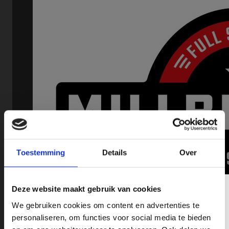
Toestemming
Details
Over
Schrijf je hier in op onze Nieuwsbrief!
Deze website maakt gebruik van cookies
We gebruiken cookies om content en advertenties te
Wil jij op de hoogte blijven op o.a het gebied van Pick-Ups,
personaliseren, om functies voor social media te bieden
nieuwe modellen, fiscale tips en leuke acties? schrijf je in op