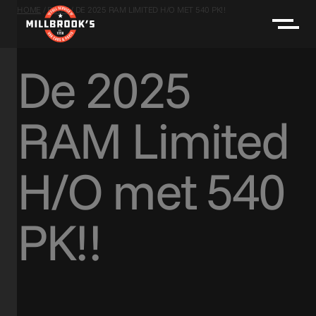
HOME
/
BLOG
/
DE 2025 RAM LIMITED H/O MET 540 PK!!
De 2025
RAM Limited
H/O met 540
PK!!