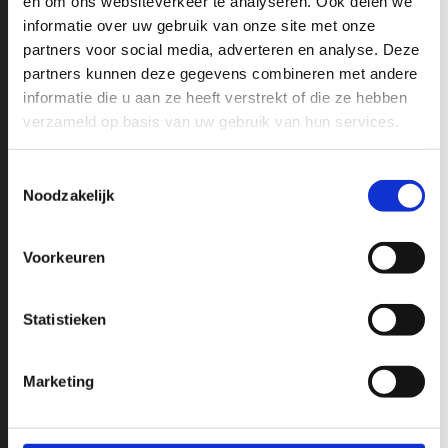
en om ons websiteverkeer te analyseren. Ook delen we
onze nieuwsbrief en mis nooit de recente ontwikkelingen op het
informatie over uw gebruik van onze site met onze
gebied van RAM, Chevrolet en GMC Pick-Up Trucks.
partners voor social media, adverteren en analyse. Deze
partners kunnen deze gegevens combineren met andere
informatie die u aan ze heeft verstrekt of die ze hebben
verzameld op basis van uw gebruik van hun services.
Toestemmingsselectie
Noodzakelijk
Volledige naam
Voorkeuren
Blijf op de hoogte:
Email
*
Statistieken
Schrijf je in voor onze
Marketing
nieuwsbrief!
Verzenden