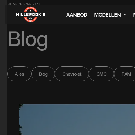
HOME
/
BLOG
/
RAM
AANBOD
MODELLEN
Blog
Alles
Blog
Chevrolet
GMC
RAM