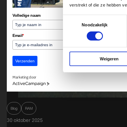
verstrekt of die ze hebben v
Volledige naam
Toestemmingsselectie
Noodzakelijk
Email
*
Weigeren
Verzenden
Marketing door
ActiveCampaign
Blog
RAM
30 oktober 2025