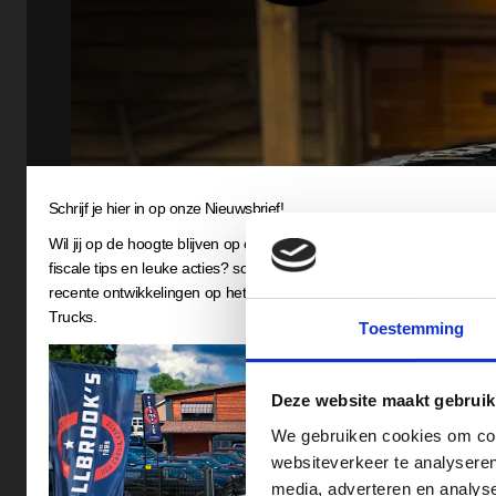
Schrijf je hier in op onze Nieuwsbrief!
Wil jij op de hoogte blijven op o.a het gebied van Pick-Ups, nieuwe 
fiscale tips en leuke acties? schrijf je in op onze nieuwsbrief en mis 
recente ontwikkelingen op het gebied van RAM, Chevrolet en GMC
Trucks.
Toestemming
Deze website maakt gebruik
We gebruiken cookies om cont
websiteverkeer te analyseren
media, adverteren en analys