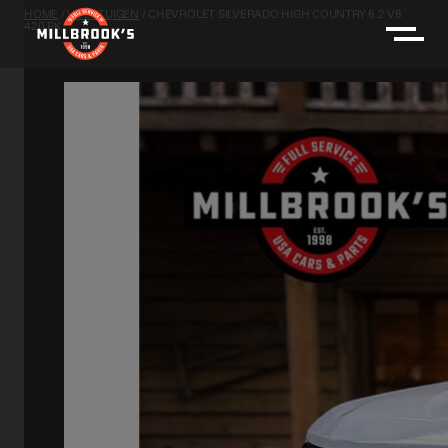
HOME
/
VOERTUIGEN
/
CHEVROLET SILVERADO HIGH COUNTRY 6.2 V8
420 PK,