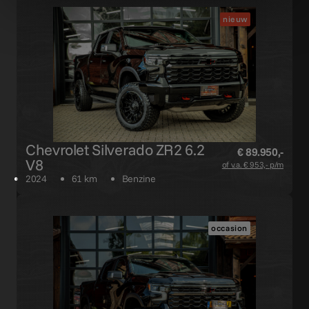
nieuw
Chevrolet Silverado ZR2 6.2
€ 89.950,-
V8
of v.a. € 953,- p/m
2024
61 km
Benzine
occasion