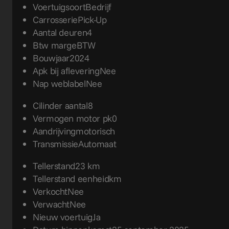
Voertuigsoort
Bedrijf
Carrosserie
Pick-Up
Aantal deuren
4
Btw marge
BTW
Bouwjaar
2024
Apk bij aflevering
Nee
Nap weblabel
Nee
Cilinder aantal
8
Vermogen motor pk
0
Aandrijving
motorisch
Transmissie
Automaat
Tellerstand
23 km
Tellerstand eenheid
km
Verkocht
Nee
Verwacht
Nee
Nieuw voertuig
Ja