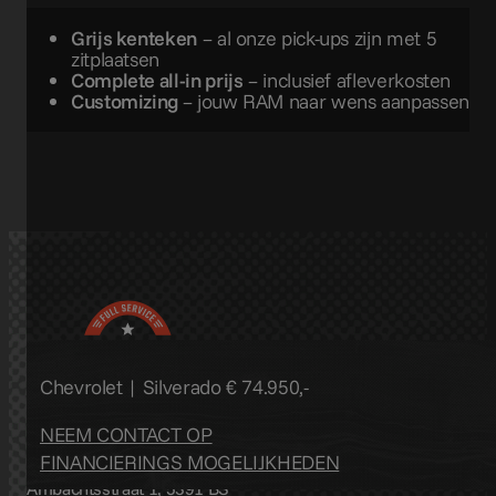
Grijs kenteken
– al onze pick-ups zijn met 5
zitplaatsen
Complete all-in prijs
– inclusief afleverkosten
Customizing
– jouw RAM naar wens aanpassen
Chevrolet | Silverado
€ 74.950,-
NEEM CONTACT OP
073 53 25 630
FINANCIERINGS MOGELIJKHEDEN
info@millbrooks.nl
Ambachtsstraat 1, 5391 BS