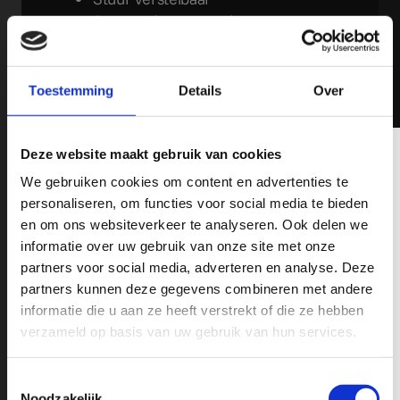
Stuurwiel verwarmd
Voorstoelen in hoogte verstelbaar
Voorstoelen verwarmd
Zwarte hemelbekleding
Toestemming
Details
Over
Start/stop systeem
Schrijf je hier in op onze Nieuwsbrief!
Deze website maakt gebruik van cookies
Achteruitrijcamera
We gebruiken cookies om content en advertenties te
Airbag bestuurder
Wil jij op de hoogte blijven op o.a het gebied van Pick-Ups,
personaliseren, om functies voor social media te bieden
Airbag passagier
nieuwe modellen, fiscale tips en leuke acties? schrijf je in op
en om ons websiteverkeer te analyseren. Ook delen we
onze nieuwsbrief en mis nooit de recente ontwikkelingen op het
Anti Blokkeer Systeem
informatie over uw gebruik van onze site met onze
gebied van RAM, Chevrolet en GMC Pick-Up Trucks.
Anti doorSlip Regeling
partners voor social media, adverteren en analyse. Deze
Autonomous Emergency Braking
partners kunnen deze gegevens combineren met andere
Derde remlicht
informatie die u aan ze heeft verstrekt of die ze hebben
Hill hold functie
verzameld op basis van uw gebruik van hun services.
Isofix bevestiging voor kinderzitjes
Toestemmingsselectie
Noodzakelijk