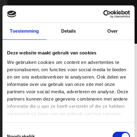
Bekijk ook
Toestemming
Details
Over
nieuw
Schrijf je hier in op onze Nieuwsbrief!
Deze website maakt gebruik van cookies
We gebruiken cookies om content en advertenties te
Wil jij op de hoogte blijven op o.a het gebied van Pick-Ups,
personaliseren, om functies voor social media te bieden
nieuwe modellen, fiscale tips en leuke acties? schrijf je in op
en om ons websiteverkeer te analyseren. Ook delen we
onze nieuwsbrief en mis nooit de recente ontwikkelingen op het
informatie over uw gebruik van onze site met onze
gebied van RAM, Chevrolet en GMC Pick-Up Trucks.
partners voor social media, adverteren en analyse. Deze
partners kunnen deze gegevens combineren met andere
informatie die u aan ze heeft verstrekt of die ze hebben
Chevrolet Silverado ZR2
€ 79.950,-
verzameld op basis van uw gebruik van hun services.
2024
61 km
Benzine
Toestemmingsselectie
Noodzakelijk