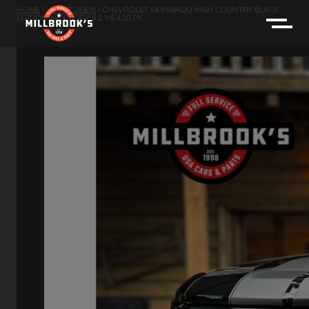
HOME
/
VOERTUIGEN
/
CHEVROLET SILVERADO HIGH COUNTRY BLACK
EDITION WIDEBODY 6.2 V8 420 PK