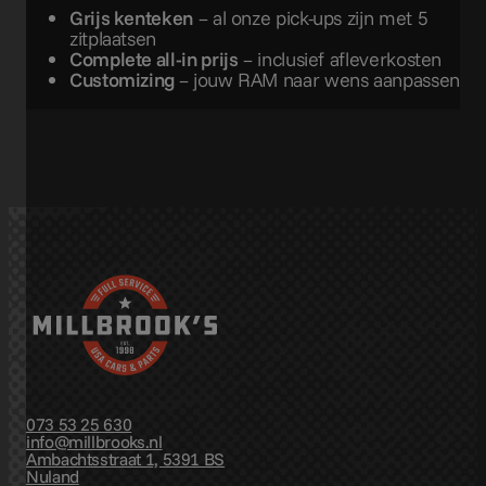
Grijs kenteken
– al onze pick-ups zijn met 5
zitplaatsen
Complete all-in prijs
– inclusief afleverkosten
Customizing
– jouw RAM naar wens aanpassen
073 53 25 630
info@millbrooks.nl
Ambachtsstraat 1, 5391 BS
Nuland