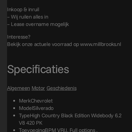
Inkoop & inruil
– Wij ruilen alles in
– Lease overname mogelijk
Interesse?
Bekijk onze actuele voorraad op www.millbrooks.nl
Specificaties
Algemeen
Motor
Geschiedenis
Merk
Chevrolet
Model
Silverado
Type
High Country Black Edition Widebody 6.2
V8 420 PK
Toevoeging
BPM VRIJ, Full options .