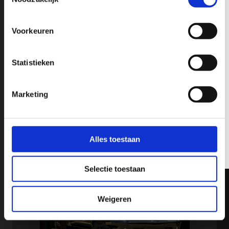
nieuw
Volledige naam
Voorkeuren
Email
*
Statistieken
Marketing
Chevrolet Silverado ZR2 6.2
€ 89.950,-
V8
of v.a. € 953,- p/m
Verzenden
2024
61 km
Benzine
Alles toestaan
Marketing door
ActiveCampaign
occasion
Selectie toestaan
Weigeren