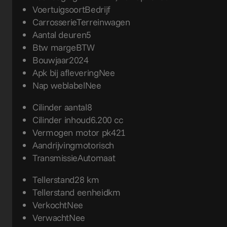
Voertuigsoort
Bedrijf
Carrosserie
Terreinwagen
Aantal deuren
5
Btw marge
BTW
Bouwjaar
2024
Apk bij aflevering
Nee
Nap weblabel
Nee
Cilinder aantal
8
Cilinder inhoud
6.200 cc
Vermogen motor pk
421
Aandrijving
motorisch
Transmissie
Automaat
Tellerstand
28 km
Tellerstand eenheid
km
Verkocht
Nee
Verwacht
Nee