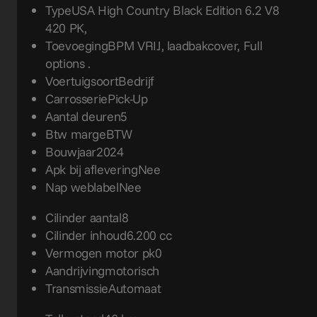
Type
USA High Country Black Edition 6.2 V8
420 PK,
Toevoeging
BPM VRIJ, laadbakcover, Full
options .
Voertuigsoort
Bedrijf
Carrosserie
Pick-Up
Aantal deuren
5
Btw marge
BTW
Bouwjaar
2024
Apk bij aflevering
Nee
Nap weblabel
Nee
Cilinder aantal
8
Cilinder inhoud
6.200 cc
Vermogen motor pk
0
Aandrijving
motorisch
Transmissie
Automaat