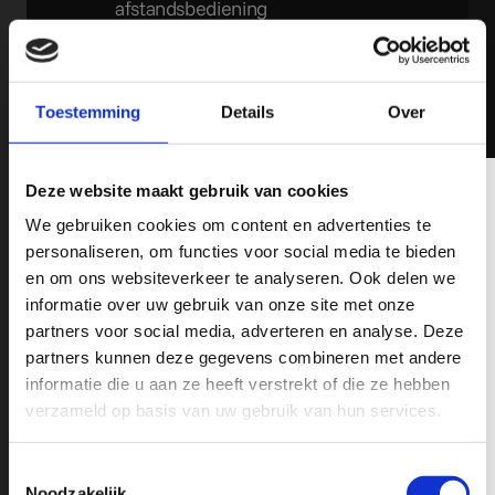
afstandsbediening
Getint glas
Grootlichtassistent
Keyless entry
Toestemming
Details
Over
LED dagrijverlichting
LED koplampen adaptief
Lichtmetalen velgen
Schrijf je hier in op onze Nieuwsbrief!
Deze website maakt gebruik van cookies
Mistlampen voor
We gebruiken cookies om content en advertenties te
Panoramadak
Wil jij op de hoogte blijven op o.a het gebied van Pick-Ups,
personaliseren, om functies voor social media te bieden
Parkeer assistent
nieuwe modellen, fiscale tips en leuke acties? schrijf je in op
en om ons websiteverkeer te analyseren. Ook delen we
Parkeersensor voor en achter
onze nieuwsbrief en mis nooit de recente ontwikkelingen op het
informatie over uw gebruik van onze site met onze
gebied van RAM, Chevrolet en GMC Pick-Up Trucks.
Schuif-/kanteldak
partners voor social media, adverteren en analyse. Deze
Trekhaak afneembaar
partners kunnen deze gegevens combineren met andere
Uitlaat sierstuk
informatie die u aan ze heeft verstrekt of die ze hebben
verzameld op basis van uw gebruik van hun services.
Achteruitrijcamera
Android auto
Apple carplay
Toestemmingsselectie
Noodzakelijk