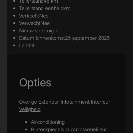
Tellerstand
46 km
Tellerstand eenheid
km
Verkocht
Nee
Verwacht
Nee
Nieuw voertuig
Ja
Datum binnenkomst
25 september 2025
Land
nl
Opties
Overige
Exterieur
Infotainment
Interieur
Veiligheid
Airconditioning
Buitenspiegels in carrosseriekleur