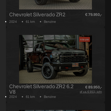
Chevrolet Silverado ZR2
€ 79.950,-
2024
61 km
Benzine
nieuw
Chevrolet Silverado ZR2 6.2
€ 89.950,-
V8
of v.a. € 953,- p/m
2024
61 km
Benzine