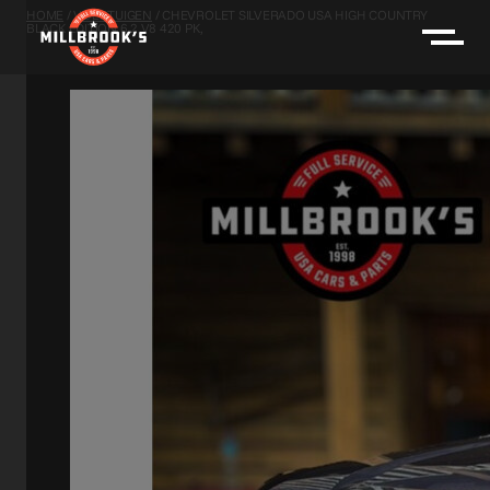
HOME
/
VOERTUIGEN
/
CHEVROLET SILVERADO USA HIGH COUNTRY
BLACK EDITION 6.2 V8 420 PK,