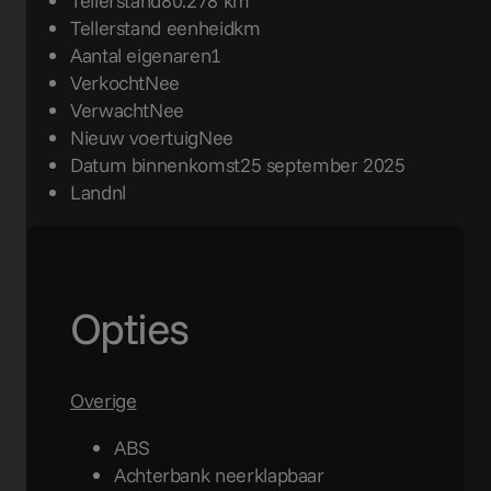
Tellerstand
80.278 km
Tellerstand eenheid
km
Aantal eigenaren
1
Verkocht
Nee
Verwacht
Nee
Nieuw voertuig
Nee
Datum binnenkomst
25 september 2025
Land
nl
Opties
Overige
ABS
Achterbank neerklapbaar