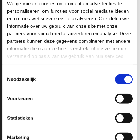
We gebruiken cookies om content en advertenties te
Wil jij op de hoogte blijven op o.a het gebied van Pick-Ups,
personaliseren, om functies voor social media te bieden
nieuwe modellen, fiscale tips en leuke acties? schrijf je in op
en om ons websiteverkeer te analyseren. Ook delen we
onze nieuwsbrief en mis nooit de recente ontwikkelingen op het
informatie over uw gebruik van onze site met onze
gebied van RAM, Chevrolet en GMC Pick-Up Trucks.
partners voor social media, adverteren en analyse. Deze
partners kunnen deze gegevens combineren met andere
informatie die u aan ze heeft verstrekt of die ze hebben
verzameld op basis van uw gebruik van hun services.
Toestemmingsselectie
Noodzakelijk
Volledige naam
Voorkeuren
Email
*
Statistieken
Marketing