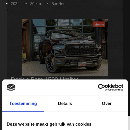
2024
30 km
Benzine
nieuw
Dodge Ram 1500 Limited
€ 79.950,-
Hurricane 540 PK H/O
2024
20 km
Benzine
Toestemming
Details
Over
Schrijf je hier in op onze Nieuwsbrief!
Deze website maakt gebruik van cookies