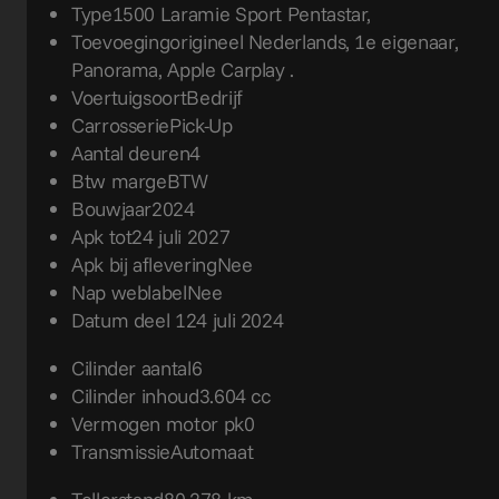
Type
1500 Laramie Sport Pentastar,
Toevoeging
origineel Nederlands, 1e eigenaar,
Panorama, Apple Carplay .
Voertuigsoort
Bedrijf
Carrosserie
Pick-Up
Aantal deuren
4
Btw marge
BTW
Bouwjaar
2024
Apk tot
24 juli 2027
Apk bij aflevering
Nee
Nap weblabel
Nee
Datum deel 1
24 juli 2024
Cilinder aantal
6
Cilinder inhoud
3.604 cc
Vermogen motor pk
0
Transmissie
Automaat